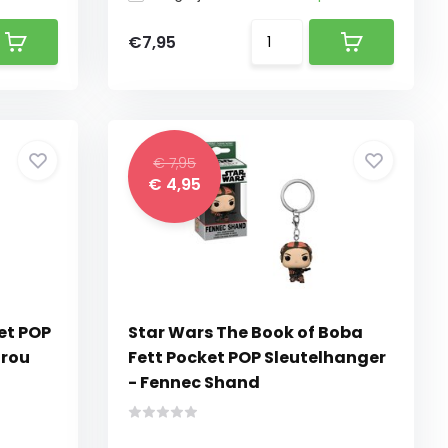
€7,95
€ 7,95
€ 4,95
et POP
Star Wars The Book of Boba
irou
Fett Pocket POP Sleutelhanger
- Fennec Shand