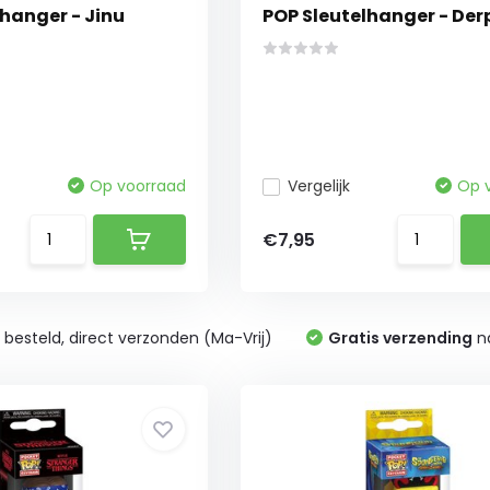
hanger - Jinu
POP Sleutelhanger - Der
Op voorraad
Vergelijk
Op 
€7,95
0
besteld, direct verzonden (Ma-Vrij)
Gratis verzending
na