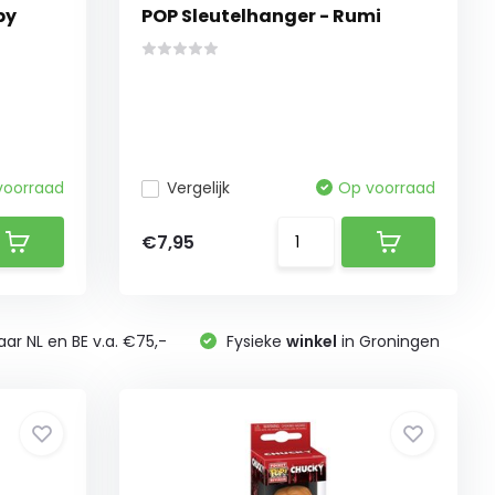
py
POP Sleutelhanger - Rumi
voorraad
Vergelijk
Op voorraad
€7,95
ar NL en BE v.a. €75,-
Fysieke
winkel
in Groningen