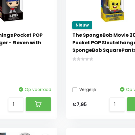
Nieuw
hings Pocket POP
The SpongeBob Movie 2
er - Eleven with
Pocket POP Sleutelhange
SpongeBob SquarePant
Op voorraad
Vergelijk
Op 
€7,95