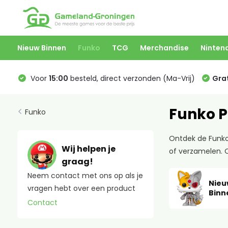
Nieuw Binnen
Funko
TCG
Merchandise
Ninten
Voor
15:00
besteld, direct verzonden (Ma-Vrij)
Grat
Funko P
Funko
Ontdek de Funko
Wij helpen je
of verzamelen. O
graag!
Neem contact met ons op als je
Nieu
vragen hebt over een product
Binn
Contact