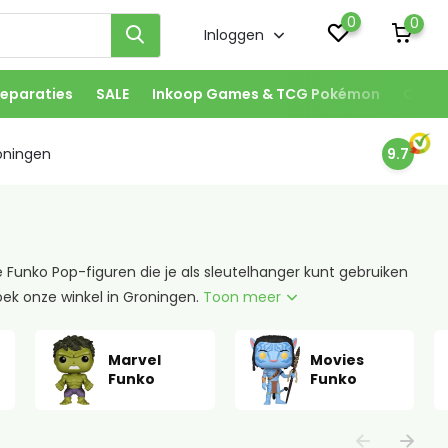
0
0
Inloggen
eparaties
SALE
Inkoop Games & TCG Pokémon
Onze 
oningen
9.7
unko Pop-figuren die je als sleutelhanger kunt gebruiken
oek onze winkel in Groningen.
Toon meer
Marvel
Movies
Funko
Funko