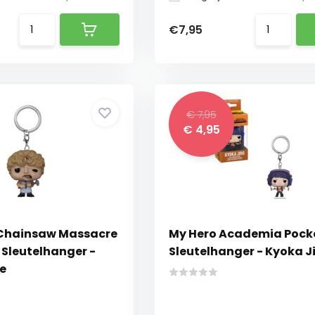
€7,95
€ 7,95
€ 4,95
 Chainsaw Massacre
My Hero Academia Pock
 Sleutelhanger -
Sleutelhanger - Kyoka J
e