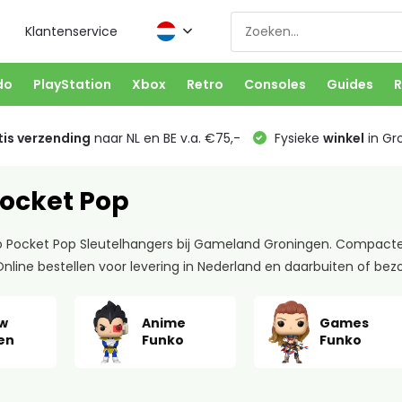
Klantenservice
do
PlayStation
Xbox
Retro
Consoles
Guides
R
is verzending
naar NL en BE v.a. €75,-
Fysieke
winkel
in Gr
ocket Pop
 Pocket Pop Sleutelhangers bij Gameland Groningen. Compacte F
nline bestellen voor levering in Nederland en daarbuiten of bez
w
Anime
Games
en
Funko
Funko