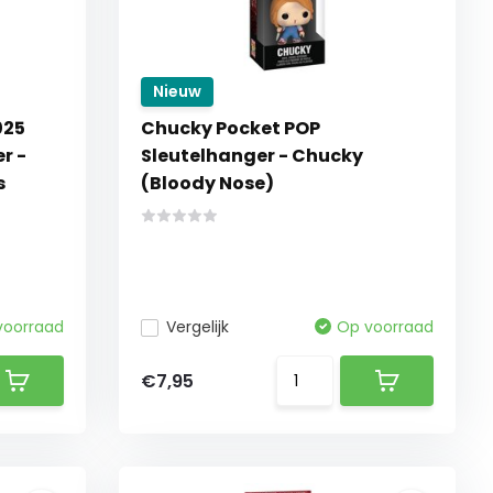
Nieuw
025
Chucky Pocket POP
r -
Sleutelhanger - Chucky
s
(Bloody Nose)
voorraad
Vergelijk
Op voorraad
€7,95