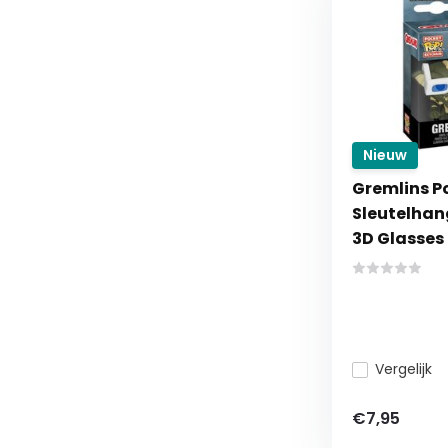
Nieuw
Gremlins P
Sleutelhan
3D Glasses
Vergelijk
€7,95