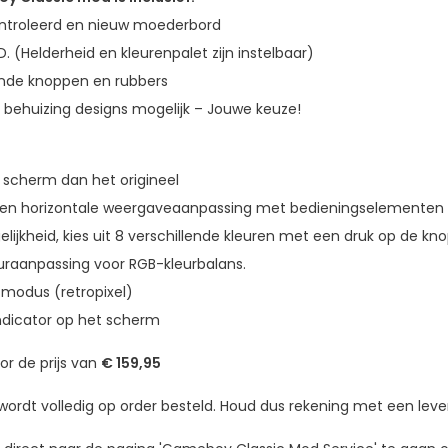
ntroleerd en nieuw moederbord
D. (Helderheid en kleurenpalet zijn instelbaar)
ende knoppen en rubbers
 behuizing designs mogelijk – Jouwe keuze!
r scherm dan het origineel
e en horizontale weergaveaanpassing met bedieningselemente
ijkheid, kies uit 8 verschillende kleuren met een druk op de kno
euraanpassing voor RGB-kleurbalans.
n-modus (retropixel)
indicator op het scherm
or de prijs van
€ 159,95
rdt volledig op order besteld. Houd dus rekening met een lever