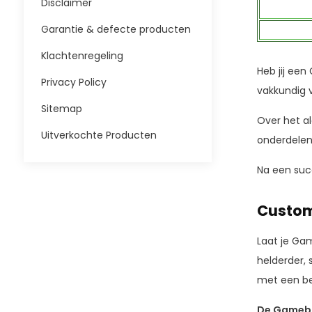
Disclaimer
Garantie & defecte producten
Klachtenregeling
Heb jij ee
Privacy Policy
vakkundig v
Sitemap
Over het a
Uitverkochte Producten
onderdelen.
Na een suc
Custom
Laat je Ga
helderder,
met een be
De Gameboy