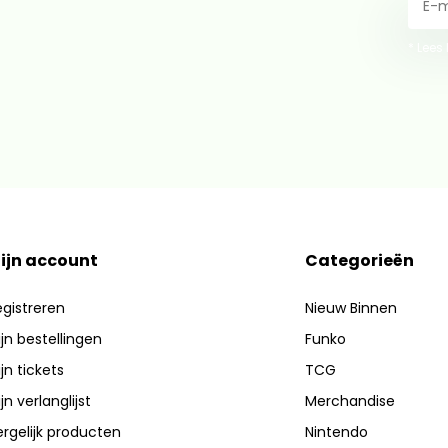
* Lees
ijn account
Categorieën
gistreren
Nieuw Binnen
jn bestellingen
Funko
jn tickets
TCG
jn verlanglijst
Merchandise
rgelijk producten
Nintendo