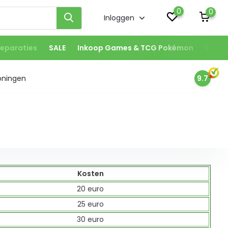
0
0
Inloggen
eparaties
SALE
Inkoop Games & TCG Pokémon
Onze 
oningen
9.7
Kosten
20 euro
25 euro
30 euro