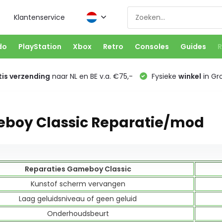
Klantenservice
do
PlayStation
Xbox
Retro
Consoles
Guides
R
is verzending
naar NL en BE v.a. €75,-
Fysieke
winkel
in Gr
boy Classic Reparatie/mod
Reparaties Gameboy Classic
Kunstof scherm vervangen
Laag geluidsniveau of geen geluid
Onderhoudsbeurt