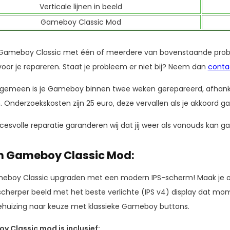
Verticale lijnen in beeld
Gameboy Classic Mod
n Gameboy Classic met één of meerdere van bovenstaande prob
oor je repareren. Staat je probleem er niet bij? Neem dan
conta
lgemeen is je Gameboy binnen twee weken gerepareerd, afhanke
 Onderzoekskosten zijn 25 euro, deze vervallen als je akkoord 
cesvolle reparatie garanderen wij dat jij weer als vanouds ka
 Gameboy Classic Mod:
meboy Classic upgraden met een modern IPS-scherm! Maak je o
 scherper beeld met het beste verlichte (IPS v4) display dat m
huizing naar keuze met klassieke Gameboy buttons.
 Classic mod is inclusief: