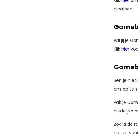
Klik
hier
om 
plaatsen.
Gamebo
Wil jij je 
Klik
hier
voo
Gamebo
Ben je niet
ons op te s
Pak je Gam
duidelijke 
Zodra de re
het vervan