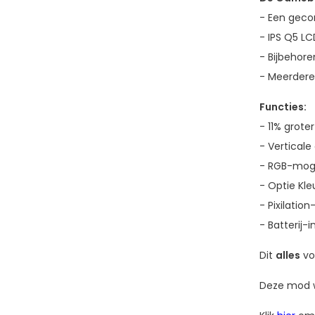
- Een geco
- IPS Q5 LC
- Bijbehor
- Meerdere
Functies:
- 11% grote
- Vertical
- RGB-mogel
- Optie Kl
- Pixilatio
- Batterij-
Dit
alles
vo
Deze mod wo