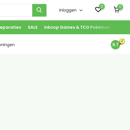
0
0
Inloggen
eparaties
SALE
Inkoop Games & TCG Pokémon
Onze 
oningen
9.7