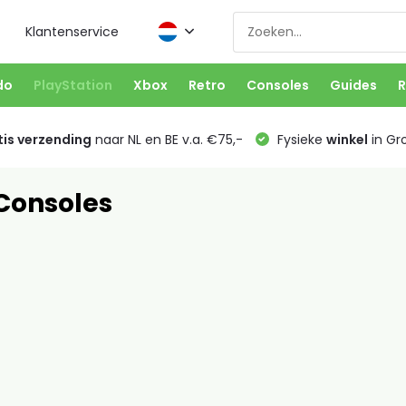
Klantenservice
do
PlayStation
Xbox
Retro
Consoles
Guides
R
is verzending
naar NL en BE v.a. €75,-
Fysieke
winkel
in Gr
 Consoles