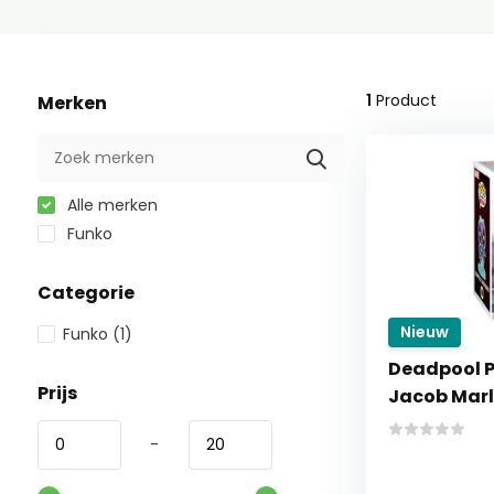
1
Product
Merken
Alle merken
Funko
Categorie
Nieuw
Funko
(1)
Deadpool P
Prijs
Jacob Mar
-