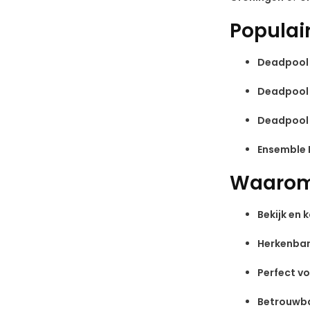
Populai
Deadpool 
Deadpool 
Deadpool 
Ensemble 
Waarom 
Bekijk en k
Herkenbar
Perfect vo
Betrouwba