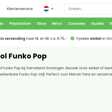
Klantenservice
do
PlayStation
Xbox
Retro
Consoles
Guides
R
is verzending
naar NL en BE v.a. €75,-
Fysieke
winkel
in Gr
ol Funko Pop
Funko Pop bij Gameland Groningen. Bezoek onze winkel of bestel
herkenbare Funko Pop-stijl. Perfect voor Marvel-fans en verzame