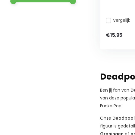
Vergelijk
€15,95
Deadpoo
Ben jij fan van
D
van deze populai
Funko Pop.
Onze
Deadpool 
figuur is gedeta
Groningen
of
on