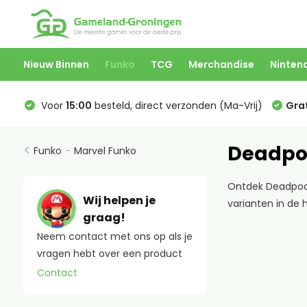
Nieuw Binnen
Funko
TCG
Merchandise
Ninten
Voor
15:00
besteld, direct verzonden (Ma-Vrij)
Grat
Deadpo
Funko
-
Marvel Funko
Ontdek Deadpool 
Wij helpen je
varianten in de 
graag!
Neem contact met ons op als je
vragen hebt over een product
Contact