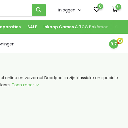
0
0
Inloggen
eparaties
SALE
Inkoop Games & TCG Pokémon
Onze 
oningen
9.7
 online en verzamel Deadpool in zijn klassieke en speciale
laars.
Toon meer