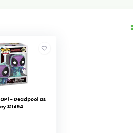
OP! - Deadpool as
ley #1494