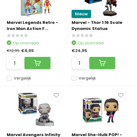
Nieuw
Marvel Legends Retro -
Marvel - Thor 1:16 Scale
Iron Man Action F...
Dynamic Statue
Op voorraad
Op voorraad
€12,95
€6,95
€24,95
Vergelijk
Vergelijk
Marvel Avengers Infinity
Marvel She-Hulk POP! -