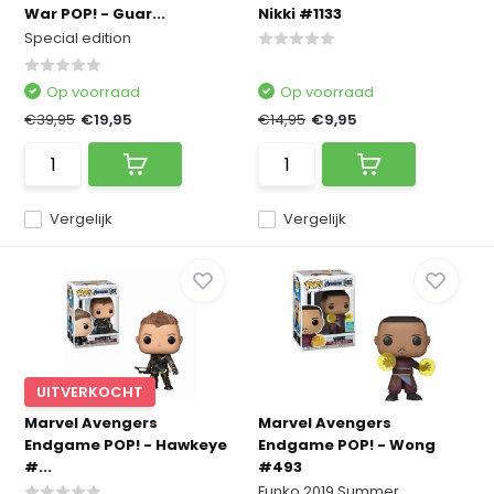
War POP! - Guar...
Nikki #1133
Special edition
Op voorraad
Op voorraad
€39,95
€19,95
€14,95
€9,95
Vergelijk
Vergelijk
UITVERKOCHT
Marvel Avengers
Marvel Avengers
Endgame POP! - Hawkeye
Endgame POP! - Wong
#...
#493
Funko 2019 Summer