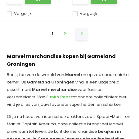
Vergelijk
Vergelijk
1
2
Marvel merchandise kopen bij Gameland
Groningen
Ben jij fan van de wereld van
Marvel
en op zoek naar unieke
items? Bij
Gameland Groningen
vind je een uitgebreid
assortiment
Marvel merchandise
voor fans en
verzamelaars. Van
Funko Pops
tot andere collectibles: hier
vind je alles van jouw favoriete superhelden en schurken.
Of je nu houdt van iconische karakters zoals Spider-Man, Iron
Man of Captain America, onze collectie brengt het Marvel-
universum tot leven. Je kunt de merchandise
bekijken in
onze winkel in Groningen
of
eenvoudig online bestellen
.