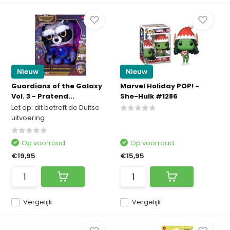
Nieuw
Nieuw
Guardians of the Galaxy
Marvel Holiday POP! -
Vol. 3 - Pratend...
She-Hulk #1286
Let op: dit betreft de Duitse
uitvoering
Op voorraad
Op voorraad
€19,95
€15,95
Vergelijk
Vergelijk