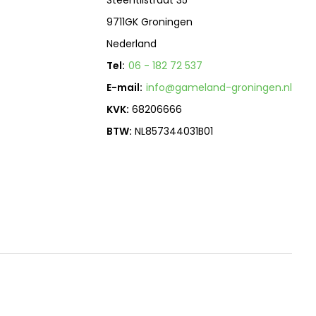
Steentilstraat 35
9711GK Groningen
Nederland
Tel:
06 - 182 72 537
E-mail:
info@gameland-groningen.nl
KVK:
68206666
BTW:
NL857344031B01