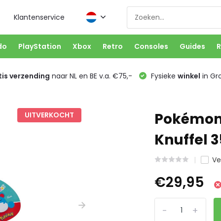
Klantenservice
do
PlayStation
Xbox
Retro
Consoles
Guides
R
is verzending
naar NL en BE v.a. €75,-
Fysieke
winkel
in Gr
Pokémon 
UITVERKOCHT
Knuffel 
Ve
€29,95
-
+