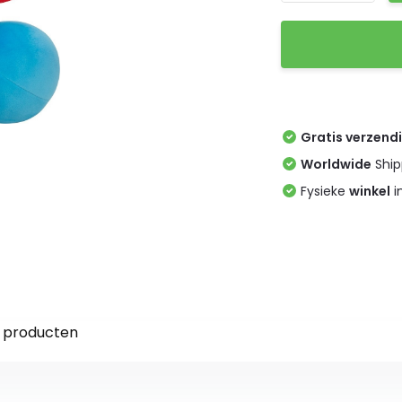
Gratis verzend
Worldwide
Ship
Fysieke
winkel
i
 producten