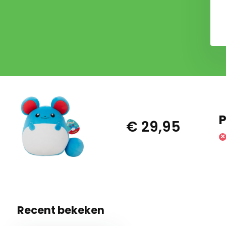
€ 29,95
€ 24,95
P
€ 29,95
Recent bekeken