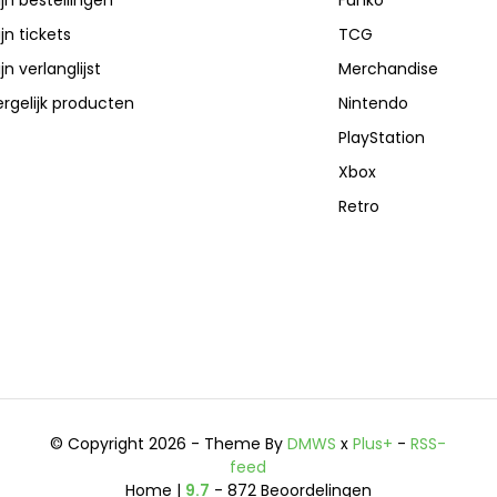
jn bestellingen
Funko
jn tickets
TCG
jn verlanglijst
Merchandise
rgelijk producten
Nintendo
PlayStation
Xbox
Retro
© Copyright 2026 - Theme By
DMWS
x
Plus+
-
RSS-
feed
Home |
9.7
- 872 Beoordelingen