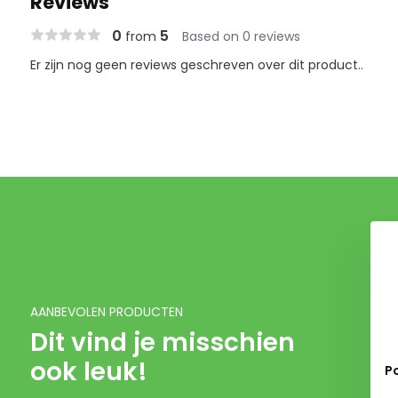
Reviews
0
5
from
Based on 0 reviews
Er zijn nog geen reviews geschreven over dit product..
AANBEVOLEN PRODUCTEN
Dit vind je misschien
ook leuk!
 - Squishmallows
Pokémon - Squishmallows
P
rsa Knuffel 36 cm
Dragonite Knuffel 25 cm