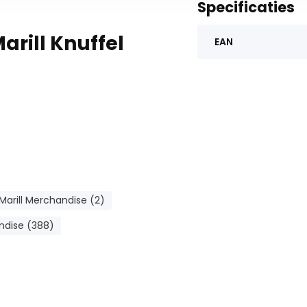
Specificaties
rill Knuffel
EAN
Marill Merchandise (2)
dise (388)