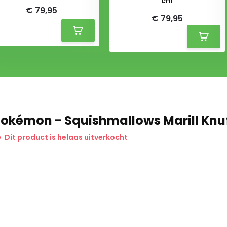
cm
€ 79,95
€ 79,95
okémon - Squishmallows Marill Knuf
Dit product is helaas uitverkocht