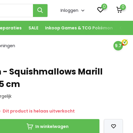
0
0
Inloggen
eparaties
SALE
Inkoop Games & TCG Pokémon
Onze 
oningen
9.7
- Squishmallows Marill
35 cm
rgelijk
Dit product is helaas uitverkocht
In winkelwagen