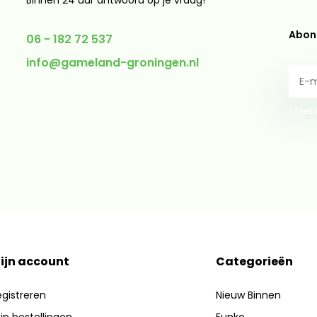
Binnen 24 uur antwoord op je vraag!
Abonn
06 - 182 72 537
info@gameland-groningen.nl
* Lees
ijn account
Categorieën
gistreren
Nieuw Binnen