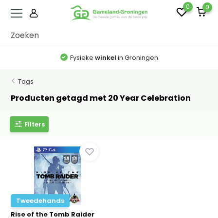
0
0
Fysieke
winkel
in Groningen
Tags
Producten getagd met 20 Year Celebration
Filters
Tweedehands
Rise of the Tomb Raider