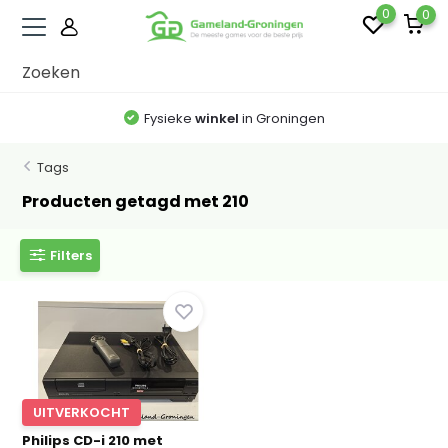
0
0
Fysieke
winkel
in Groningen
Tags
Producten getagd met 210
Filters
UITVERKOCHT
Philips CD-i 210 met