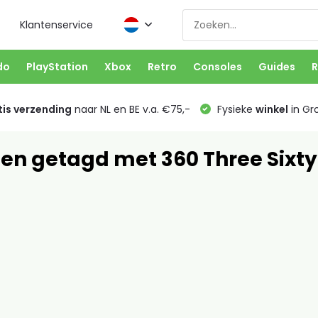
Klantenservice
do
PlayStation
Xbox
Retro
Consoles
Guides
R
is verzending
naar NL en BE v.a. €75,-
Fysieke
winkel
in Gr
en getagd met 360 Three Sixty