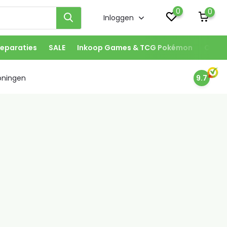
0
0
Inloggen
eparaties
SALE
Inkoop Games & TCG Pokémon
Onze 
oningen
9.7