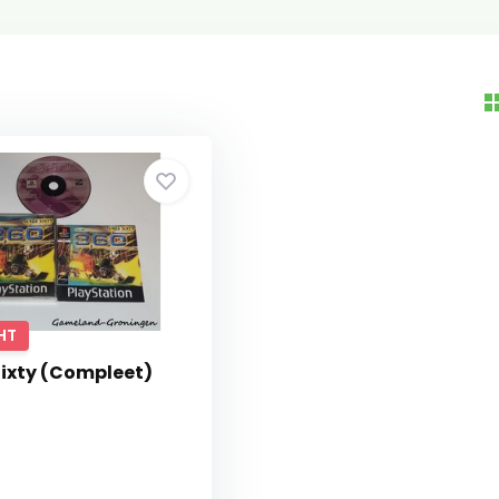
HT
Sixty (Compleet)