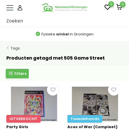
0
0
Fysieke
winkel
in Groningen
Tags
Producten getagd met 505 Game Street
Filters
UITVERKOCHT
Tweedehands
Party Girls
Aces of War (Compleet)