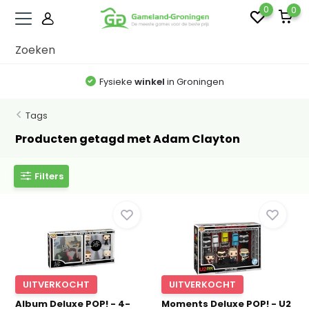
0
0
Fysieke
winkel
in Groningen
Tags
Producten getagd met Adam Clayton
Filters
UITVERKOCHT
UITVERKOCHT
Album Deluxe POP! - 4-
Moments Deluxe POP! - U2