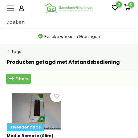
0
0
Fysieke
winkel
in Groningen
Tags
Producten getagd met Afstandsbediening
Filters
Tweedehands
Media Remote (Slim)