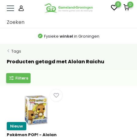
0
0
Fysieke
winkel
in Groningen
Tags
Producten getagd met Alolan Raichu
Filters
Nieuw
Pokémon POP! - Alolan