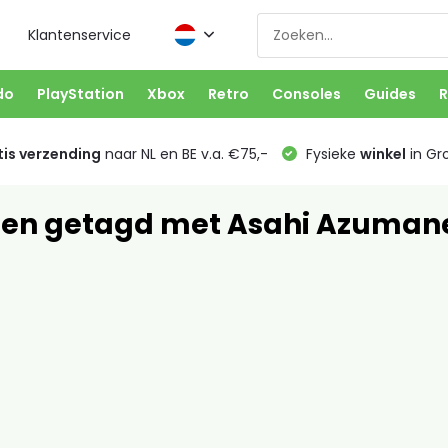
Klantenservice
do
PlayStation
Xbox
Retro
Consoles
Guides
R
is verzending
naar NL en BE v.a. €75,-
Fysieke
winkel
in Gr
ten getagd met Asahi Azuman