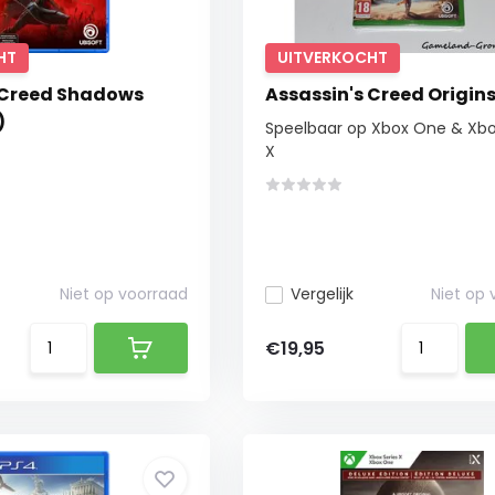
HT
UITVERKOCHT
 Creed Shadows
Assassin's Creed Origin
)
Speelbaar op Xbox One & Xbo
X
Niet op voorraad
Vergelijk
Niet op
€19,95