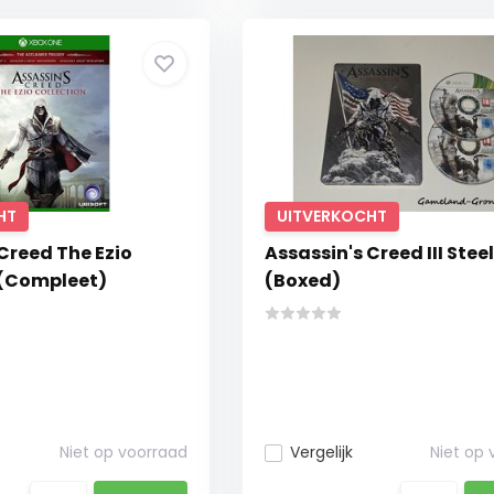
HT
UITVERKOCHT
Creed The Ezio
Assassin's Creed III Ste
 (Compleet)
(Boxed)
Niet op voorraad
Vergelijk
Niet op