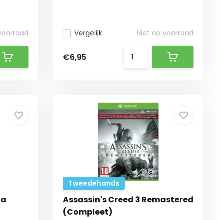
 voorraad
Vergelijk
Niet op voorraad
€6,95
Tweedehands
la
Assassin's Creed 3 Remastered
(Compleet)