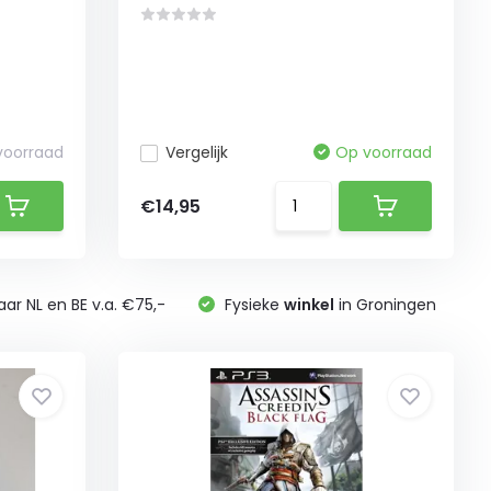
 voorraad
Vergelijk
Op voorraad
€14,95
ar NL en BE v.a. €75,-
Fysieke
winkel
in Groningen