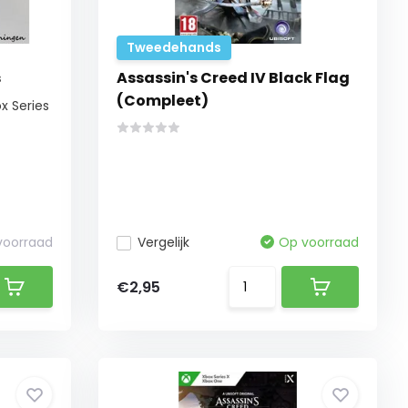
Tweedehands
s
Assassin's Creed IV Black Flag
(Compleet)
x Series
 voorraad
Vergelijk
Op voorraad
€2,95