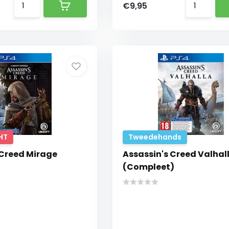
€9,95
HT
Tweedehands
 Creed Mirage
Assassin's Creed Valhal
(Compleet)