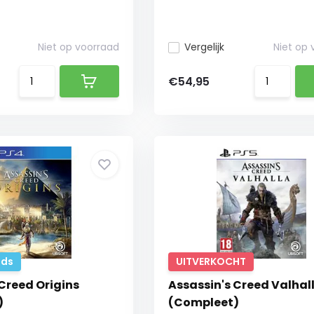
Niet op voorraad
Vergelijk
Niet op
€54,95
ds
UITVERKOCHT
Creed Origins
Assassin's Creed Valhal
)
(Compleet)