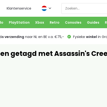
Klantenservice
do
PlayStation
Xbox
Retro
Consoles
Guides
R
is verzending
naar NL en BE v.a. €75,-
Fysieke
winkel
in Gr
en getagd met Assassin's Cre