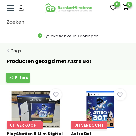
0
0
Fysieke
winkel
in Groningen
Tags
Producten getagd met Astro Bot
Filters
UITVERKOCHT
UITVERKOCHT
PlayStation 5 Slim Digital
Astro Bot