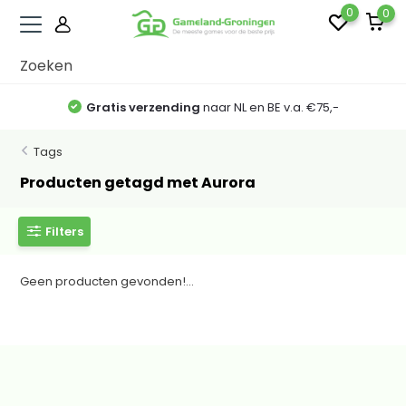
0
0
Gratis verzending
naar NL en BE v.a. €75,-
Tags
Producten getagd met Aurora
Filters
Geen producten gevonden!...