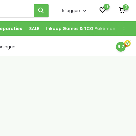
0
0
Inloggen
eparaties
SALE
Inkoop Games & TCG Pokémon
Onze 
oningen
9.7