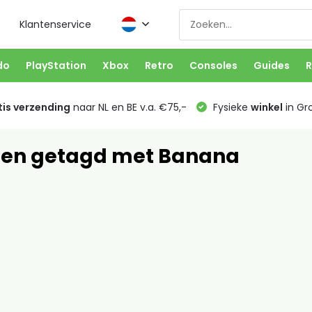
Klantenservice
do
PlayStation
Xbox
Retro
Consoles
Guides
R
is verzending
naar NL en BE v.a. €75,-
Fysieke
winkel
in Gr
ten getagd met Banana