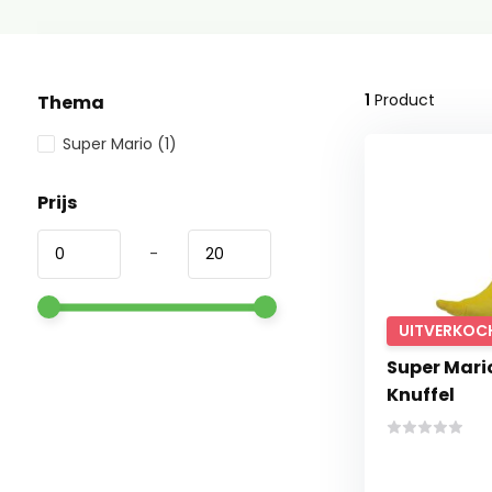
1
Product
Thema
Super Mario
(1)
Prijs
-
UITVERKOC
Super Mari
Knuffel