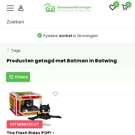
0
0
Fysieke
winkel
in Groningen
Tags
Producten getagd met Batman in Batwing
Filters
UITVERKOCHT
The Flash Rides POP! -