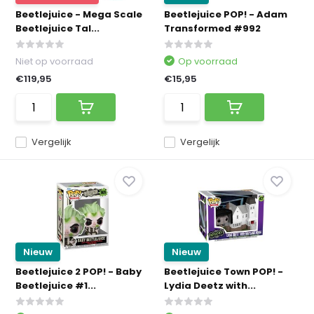
Beetlejuice - Mega Scale
Beetlejuice POP! - Adam
Beetlejuice Tal...
Transformed #992
Niet op voorraad
Op voorraad
€119,95
€15,95
Vergelijk
Vergelijk
Nieuw
Nieuw
Beetlejuice 2 POP! - Baby
Beetlejuice Town POP! -
Beetlejuice #1...
Lydia Deetz with...