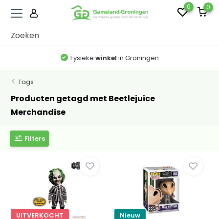
0
0
Fysieke
winkel
in Groningen
Tags
Producten getagd met Beetlejuice
Merchandise
Filters
UITVERKOCHT
Nieuw