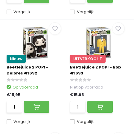
Vergelijk
Vergelijk
Nieuw
UITVERKOCHT
Beetlejuice 2 POP! -
Beetlejuice 2 POP! - Bob
Delores #1692
#1693
Op voorraad
Niet op voorraad
€15,95
€15,95
Vergelijk
Vergelijk