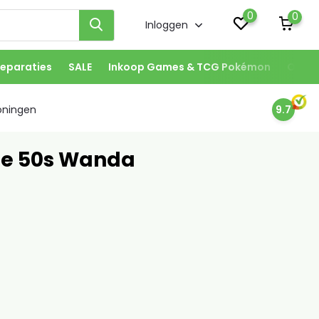
0
0
Inloggen
eparaties
SALE
Inkoop Games & TCG Pokémon
Onze 
oningen
9.7
te 50s Wanda