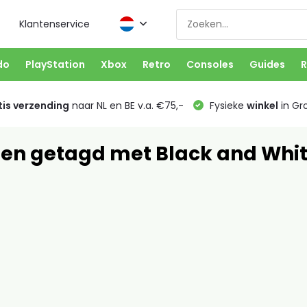
Klantenservice
do
PlayStation
Xbox
Retro
Consoles
Guides
R
is verzending
naar NL en BE v.a. €75,-
Fysieke
winkel
in Gr
en getagd met Black and Whi